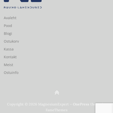
r
o
d
u
Avaleht
c
Pood
t
p
Blogi
a
Ostukorv
g
e
Kassa
Kontakt
Meist
Ostuinfo
Copyright © 2026 MagnesiumExpert
–
OnePress
theme by
FameThemes