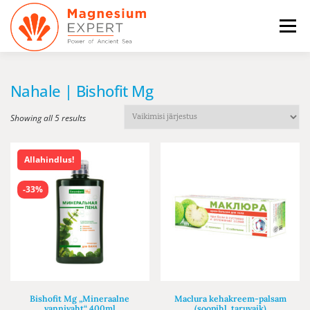
Skip
to
Menu
content
AVALEHT
SOODUS
TOOTED
Nahale | Bishofit Mg
Showing all 5 results
BLOGI
MEIST
KONTAKT
Allahindlus!
0
EESTI
-33%
Eesti
Русский
Bishofit Mg „Mineraalne
Maclura kehakreem-palsam
vannivaht“ 400ml
(soopihl, taruvaik)